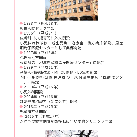
1983年（昭和58年）
母性人間ドック開設
1996年（平成8年）
皮膚科（小児専門）外来開設
小児科病棟改修・新生児集中治療室・後方病床新設、
周産
期母子医療センターとして業務開始
1997年（平成9年）
心理福祉室開設
東京都の「地域周産期母子医療センター」に認定
1999年（平成11年）
産婦人科病棟改築・MFICU整備・LD室を新設
内科・麻酔科設置 東京都の「総合周産期母子医療センタ
ー」に指定
2003年（平成15年）
小児外科開設
2004年（平成16年）
妊婦健康相談室（助産外来）開設
2013年（平成25年）
児童精神科開設
2015年（平成27年）
芝浦への愛育病院新築移転に伴い愛育クリニック開設