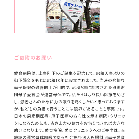
ご寄附のお願い
愛育病院は、上皇陛下のご誕生を記念して、昭和天皇よりの
御下賜金をもとに昭和13年に設立されました。当時の悲惨な
母子保健の改善向上が目的で、昭和9年に創設された恩賜財
団母子愛育会が運営母体です。私たちはより良い医療をめざ
し、患者さんのために力の限りを尽くしたいと思っております
が、私どもの負担で行うことには限界があることも事実です。
日本の周産期医療・母子医療の方向性を示す病院・クリニッ
クになるためにも、皆さま方のお力をお借りできれば大きな
助けとなります。愛育病院、愛育クリニックへのご寄附は、両
施設の運営母体組織である社会福祉法人恩賜財団母子愛育