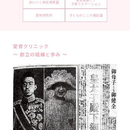
愛育産後ケア
あいいく病児保育室
子育てステーション
愛育研究所
子どものこころ相談室
愛育クリニック
～ 創立の経緯と歩み ～