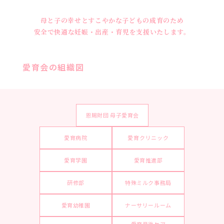
母と子の幸せとすこやかな子どもの成育のため
安全で快適な妊娠・出産・育児を支援いたします。
愛育会の組織図
恩賜財団 母子愛育会
愛育病院
愛育クリニック
愛育学園
愛育推進部
研修部
特殊ミルク事務局
愛育幼稚園
ナーサリールーム