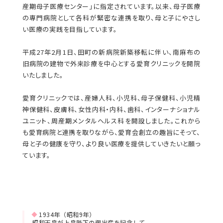
産期母子医療センター」に指定されています。以来、母子医療
の専門病院として各科が緊密な連携を取り、母と子にやさし
い医療の実践を目指しています。
平成27年2月1日、田町の新病院新築移転に伴い、南麻布の
旧病院の建物で外来診療を中心とする愛育クリニックを開院
いたしました。
愛育クリニックでは、産婦人科、小児科、母子保健科、小児精
神保健科、皮膚科、女性内科・内科、歯科、インターナショナル
ユニット、周産期メンタルヘルス科を開設しました。これから
も愛育病院と連携を取りながら、愛育会創立の趣旨にそって、
母と子の健康を守り、より良い医療を提供していきたいと願っ
ています。
1934年（昭和9年）
昭和天皇が上皇陛下の御出産を記念して