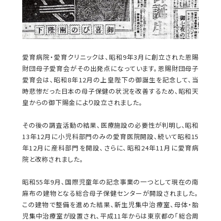
愛育病院・愛育クリニックは、昭和9年3月に創立された恩賜
財団母子愛育会がその出発点になっています。恩賜財団母子
愛育会は、昭和8年12月の上皇陛下の御誕生を記念して、当
時悲惨だった日本の母子保健の状況を改善するため、昭和天
皇からの御下賜金により設立されました。
その後の調査活動の結果、医療施設の必要性が判明し、昭和
13年12月に小児科部門のみの愛育医院開設、続いて昭和15
年12月に産科部門を開設、さらに、昭和24年11月に愛育病
院と改称されました。
昭和55年9月、国際児童年の記念事業の一つとして現在の南
麻布の建物となる総合母子保健センターが開設されました。
この建物で整備を進めた結果、新生児集中治療室、母体・胎
児集中治療室が設置され、平成11年からは東京都の「総合周